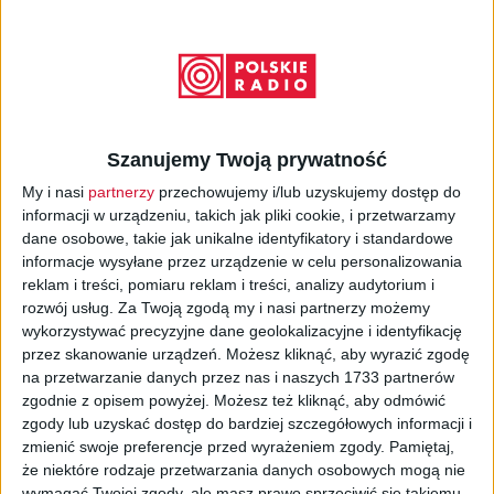
Wstecz
08.04.2021 00:00
Szanujemy Twoją prywatność
Zapytanie ofertowe na zakup 10
My i nasi
partnerzy
przechowujemy i/lub uzyskujemy dostęp do
licencji oprogramowania
informacji w urządzeniu, takich jak pliki cookie, i przetwarzamy
AudioTXConnect z kodowaniem AAC
dane osobowe, takie jak unikalne identyfikatory i standardowe
informacje wysyłane przez urządzenie w celu personalizowania
Zapytanie ofertowe
reklam i treści, pomiaru reklam i treści, analizy audytorium i
rozwój usług.
Za Twoją zgodą my i nasi partnerzy możemy
wykorzystywać precyzyjne dane geolokalizacyjne i identyfikację
przez skanowanie urządzeń. Możesz kliknąć, aby wyrazić zgodę
na przetwarzanie danych przez nas i naszych 1733 partnerów
zgodnie z opisem powyżej. Możesz też kliknąć, aby odmówić
zgody lub uzyskać dostęp do bardziej szczegółowych informacji i
zmienić swoje preferencje przed wyrażeniem zgody.
Pamiętaj,
że niektóre rodzaje przetwarzania danych osobowych mogą nie
wymagać Twojej zgody, ale masz prawo sprzeciwić się takiemu