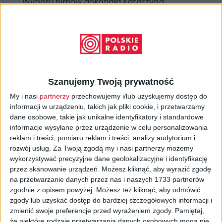
Wyboru filmów dokonała Katarzyna
Borowiecka, która każdą kolejną propozycję
omówi w swoim sobotnim programie
„Wszystko Wszędzie Teraz”. Każdy pokaz
będzie miał swojego radiowego gospodarza
lub gospodynię. Pokażemy filmy z całego
świata, które nie tylko świetnie się ogląda
Szanujemy Twoją prywatność
ale także skłaniają do rozmowy. Nasz letni
cykl zaczniemy zdobywcą Oskara, duńskim
My i nasi
partnerzy
przechowujemy i/lub uzyskujemy dostęp do
informacji w urządzeniu, takich jak pliki cookie, i przetwarzamy
„Na rauszu”
z popisowa rolą Madsa
dane osobowe, takie jak unikalne identyfikatory i standardowe
Mikkelsena, a zakończymy fenomenalnym,
informacje wysyłane przez urządzenie w celu personalizowania
pełnometrażowym japońskim anime
reklam i treści, pomiaru reklam i treści, analizy audytorium i
„
Spirited Away: W krainie bogów”
w
rozwój usług.
Za Twoją zgodą my i nasi partnerzy możemy
reżyserii Hayao Miyazakiego.
wykorzystywać precyzyjne dane geolokalizacyjne i identyfikację
Pełna lista filmów, które pokażemy w „Kinie
przez skanowanie urządzeń. Możesz kliknąć, aby wyrazić zgodę
w Ogrodzie Trójki” tego lata:
na przetwarzanie danych przez nas i naszych 1733 partnerów
zgodnie z opisem powyżej. Możesz też kliknąć, aby odmówić
· 10.07 –
"Na rauszu"
(reż. Thomas
zgody lub uzyskać dostęp do bardziej szczegółowych informacji i
Vinterberg)
zmienić swoje preferencje przed wyrażeniem zgody.
Pamiętaj,
· 17.07 –
"Kos"
(reż. Paweł Maślona)
że niektóre rodzaje przetwarzania danych osobowych mogą nie