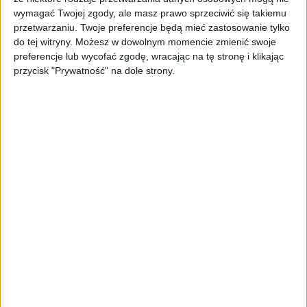
· 24.07 –
"Konklawe"
(reż. Edward
wymagać Twojej zgody, ale masz prawo sprzeciwić się takiemu
Berger)
przetwarzaniu. Twoje preferencje będą mieć zastosowanie tylko
· 31.07
– "Życie Chucka"
(reż. Mike
do tej witryny. Możesz w dowolnym momencie zmienić swoje
Flanagan)
preferencje lub wycofać zgodę, wracając na tę stronę i klikając
przycisk "Prywatność" na dole strony.
· 7.08 –
"Kopnęłabym cię, gdybym
mogła"
(reż. Mary Bronstein)
· 14.08 –
"Babyteeth"
(reż. Shannon
Murphy)
· 21.08 –
"Minari"
(reż. Lee Isaac Chung)
· 28.08 –
"Spirited Away. W krainie
bogów"
(reż. Hayao Miyazaki)
Lipcowe seanse rozpoczniemy o godzinie
21:30
, natomiast od sierpnia będziemy
startować o
21:00
. Zaproszenia na pokazy
będą do zdobycia na antenie radiowej Trójki.