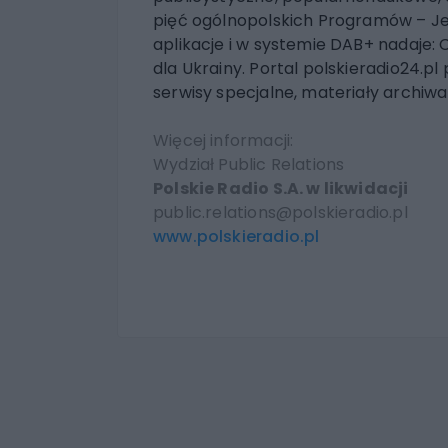
pięć ogólnopolskich Programów – Jedy
aplikacje i w systemie DAB+ nadaje: C
dla Ukrainy. Portal polskieradio24.pl
serwisy specjalne, materiały archiwa
Więcej informacji:
Wydział Public Relations
Polskie Radio S.A. w likwidacji
public.relations@polskieradio.pl
www.polskieradio.pl