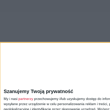
INFORMACJE
:
Wiadomości
Sport
Szanujemy Twoją prywatność
ROZRYWKA I KULTURA
:
Teatr
Orkierstra Pols
My i nasi
partnerzy
przechowujemy i/lub uzyskujemy dostęp do informa
Studio nagrań i koncertó
wysyłane przez urządzenie w celu personalizowania reklam i treści, p
geolokalizacyjne i identyfikację przez skanowanie urządzeń. Możes