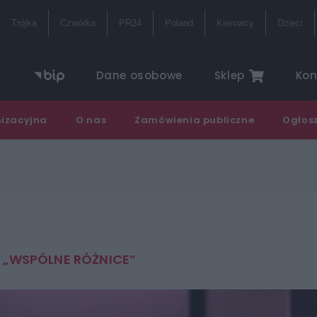
Trójka
Czwórka
PR24
Poland
Kierowcy
Dzieci
ternetowe
Studio reportażu i
Ramów
Dane osobowe
Sklep
Kon
dokumentu Polskiego
radia
storyczne
Teatr Polskiego Radia
Często
nizacyjna
O nas
Zamówienia publiczne
Ogłos
Orkiestra Polskiego
Lektur
Radia w Warszawie
 „WSPÓLNE RÓŻNICE”