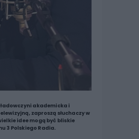
kładowczyni akademicka i
telewizyjną, zaproszą słuchaczy w
wielkie idee mogą być bliskie
mu 3 Polskiego Radia.