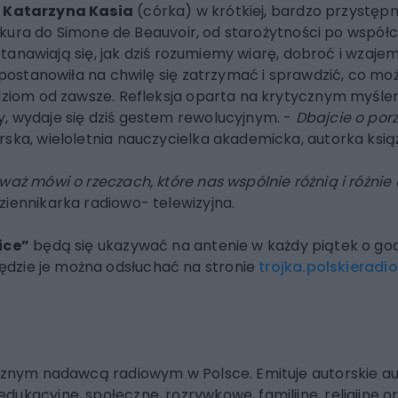
Katarzyna Kasia
(córka) w krótkiej, bardzo przystępn
 Epikura do Simone de Beauvoir, od starożytności po wsp
Zastanawiają się, jak dziś rozumiemy wiarę, dobroć i wzaj
, postanowiła na chwilę się zatrzymać i sprawdzić, co mo
udziom od zawsze. Refleksja oparta na krytycznym myśl
, wydaje się dziś gestem rewolucyjnym. -
Dbajcie o por
rska, wieloletnia nauczycielka akademicka, autorka ksi
waż mówi o rzeczach, które nas wspólnie różnią i różnie
ziennikarka radiowo- telewizyjna.
ice”
będą się ukazywać na antenie w każdy piątek o go
dzie je można odsłuchać na stronie
trojka.polskieradio
licznym nadawcą radiowym w Polsce. Emituje autorskie 
ukacyjne, społeczne, rozrywkowe, familijne, religijne or