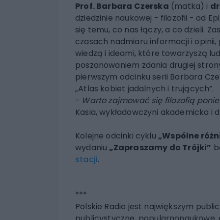
Prof. Barbara Czerska
(matka) i
dr
dziedzinie naukowej - filozofii - od
się temu, co nas łączy, a co dzieli. 
czasach nadmiaru informacji i opinii
wiedzą i ideami, które towarzyszą l
poszanowaniem zdania drugiej strony
pierwszym odcinku serii Barbara Cze
„Atlas kobiet jadalnych i trujących”.
-
Warto zajmować się filozofią ponie
Kasia, wykładowczyni akademicka i d
Kolejne odcinki cyklu
„Wspólne różn
wydaniu
„Zapraszamy do Trójki”
bę
stacji
.
***
Polskie Radio jest największym pub
publicystyczne, popularnonaukowe, ed