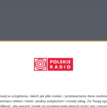
Gospodarka
The News
Euranet
kiego Radia w Warszawie
Studio Reportażu
cji w urządzeniu, takich jak pliki cookie, i przetwarzamy dane osobowe
w
omiaru reklam i treści, analizy audytorium i rozwój usług.
Za Twoją zgo
z kliknąć, aby wyrazić zgodę na przetwarzanie danych przez nas i nasz