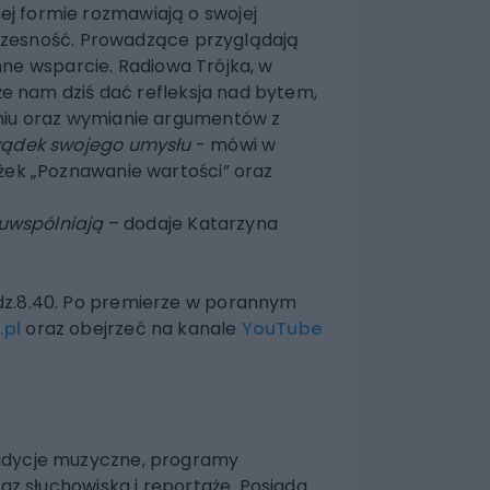
ej formie rozmawiają o swojej
ółczesność. Prowadzące przyglądają
emne wsparcie. Radiowa Trójka, w
że nam dziś dać refleksja nad bytem,
eniu oraz wymianie argumentów z
ządek swojego umysłu
- mówi w
ążek „Poznawanie wartości” oraz
 uwspólniają
– dodaje Katarzyna
dz.8.40. Po premierze w porannym
.pl
oraz obejrzeć na kanale
YouTube
audycje muzyczne, programy
az słuchowiska i reportaże. Posiada