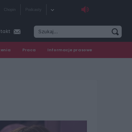
Chopin
Podcasty
ka
Sklep
takt
tliwości
Szkolenia
zenia
Praca
Informacje prasowe
y do słuchania
Akademia radiowa