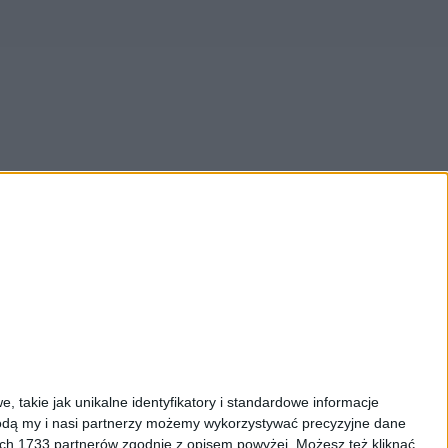
, takie jak unikalne identyfikatory i standardowe informacje
dą my i nasi partnerzy możemy wykorzystywać precyzyjne dane
facebook.com/PolskieRadio24pl
ych 1733 partnerów zgodnie z opisem powyżej. Możesz też kliknąć,