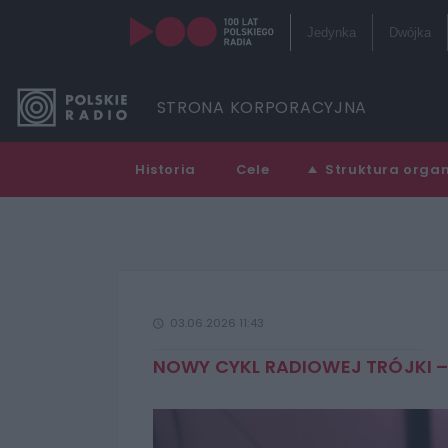
Jedynka
Dwójka
Kanały in
STRONA KORPORACYJNA
Serwisy hi
Historia
Cele
Struktura orga
RCKL
03.06.2026 11:43
NOWY CYKL RADIOWEJ TRÓJKI –