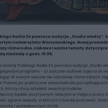
skiego Radia 24 powraca audycja „Studio wiedzy”,
rtym Uniwersytetu Warszawskiego. Nową prowadząc
szy różnorodne, ciekawe i ważne tematy dotyczące
 niedzielę o godz. 10:06.
 antenę Polskiego Radia 24 powraca audycja „Studio wi
a gospodyni programu -
to zaoczne radiowe zajęcia ze ws
logię
. W nowym sezonie nie zabraknie różnorodnych zag
n Poland, po praktyczne wskazówki dla początkujących 
ch, którzy chcą odnaleźć swoich przodków.
ięcony będzie pozytywnym relacjom w miejscu pracy. Ka
ać zgrane zespoły, w których chce się pracować. Gośc
diatorka i wykładowczyni UOUW.