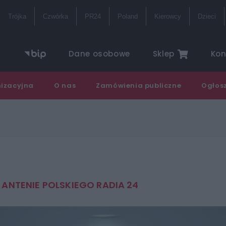
Trójka
Czwórka
PR24
Poland
Kierowcy
Dzieci
ternetowe
Studio reportażu i
Ramów
Dane osobowe
Sklep
Kon
dokumentu Polskiego
radia
storyczne
Teatr Polskiego Radia
Często
nizacyjna
O nas
Zamówienia publiczne
Ogłos
Orkiestra Polskiego
Lektur
Radia w Warszawie
 ANTENIE POLSKIEGO RADIA 24