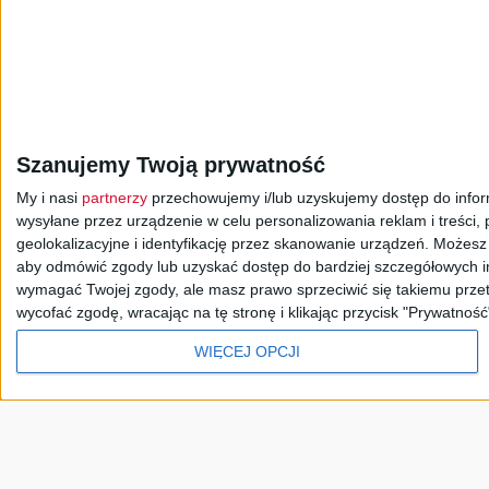
INFORMACJE
:
Wiadomości
Sport
Szanujemy Twoją prywatność
ROZRYWKA I KULTURA
:
Teatr
Orkierstra Pols
My i nasi
partnerzy
przechowujemy i/lub uzyskujemy dostęp do informa
Studio nagrań i koncertó
wysyłane przez urządzenie w celu personalizowania reklam i treści, p
geolokalizacyjne i identyfikację przez skanowanie urządzeń. Możes
aby odmówić zgody lub uzyskać dostęp do bardziej szczegółowych in
WIEDZA
:
Serwisy historyczne
Hi
wymagać Twojej zgody, ale masz prawo sprzeciwić się takiemu przet
wycofać zgodę, wracając na tę stronę i klikając przycisk "Prywatność
PROGRAMY
:
Jedynka
Dwójka
T
WIĘCEJ OPCJI
Polskie Radio Chopin
Radiowe Centrum Kultury 