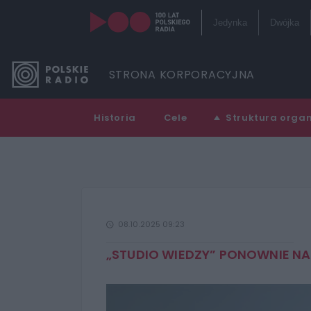
Jedynka
Dwójka
Kanały in
STRONA KORPORACYJNA
Serwisy hi
Historia
Cele
Struktura orga
RCKL
08.10.2025 09:23
„STUDIO WIEDZY” PONOWNIE NA