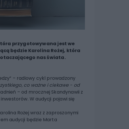
 która przygotowywana jest we
ą będzie Karolina Rożej, która
 otaczającego nas świata.
edzy” – radiowy cykl prowadzony
zystkiego, co ważne i ciekawe - od
adnień – od mrocznej Skandynawii z
inwestorów. W audycji pojawi się
rolina Rożej wraz z zaproszonymi
iem audycji będzie Marta