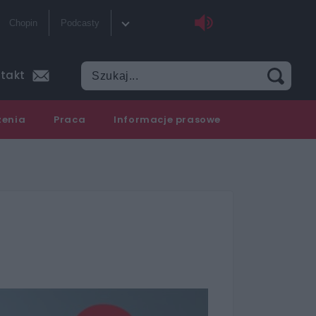
Chopin
Podcasty
ka
Sklep
takt
tliwości
Szkolenia
zenia
Praca
Informacje prasowe
y do słuchania
Akademia radiowa