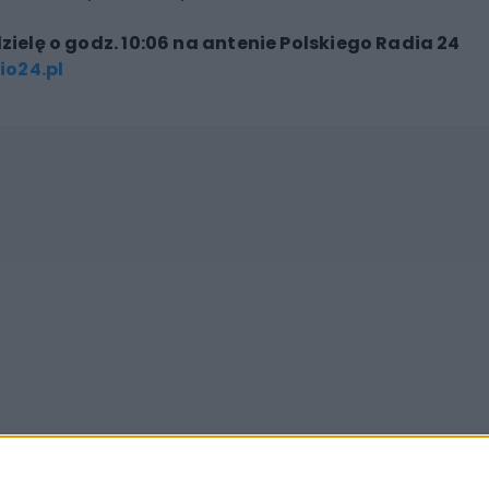
zielę o godz. 10:06 na antenie Polskiego Radia 24
io24.pl