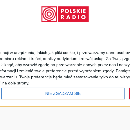
Gospodarka
The News
Euranet
kiego Radia w Warszawie
Studio Reportażu
cji w urządzeniu, takich jak pliki cookie, i przetwarzamy dane osobowe
w
omiaru reklam i treści, analizy audytorium i rozwój usług.
Za Twoją zgo
z kliknąć, aby wyrazić zgodę na przetwarzanie danych przez nas i nasz
formacji i zmienić swoje preferencje przed wyrażeniem zgody.
Pamięta
storia
warzaniu. Twoje preferencje będą mieć zastosowanie tylko do tej wit
" na dole strony.
rójka
Czwórka
Polskie Radio 24
Polskie Radio 
NIE ZGADZAM SIĘ
Radio Poland
Polskie Radio dla Ukrainy
Ludowej
Polskie Radio Kierowców
Polskieradio.pl