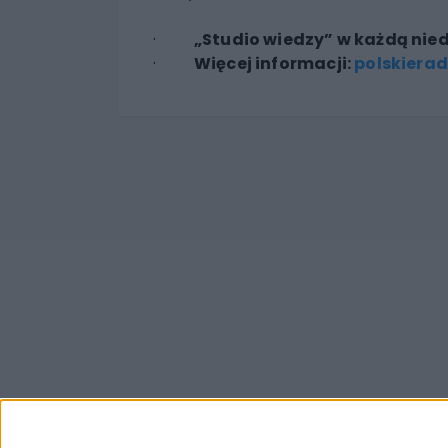
·
„Studio wiedzy” w każdą nied
·
Więcej informacji:
polskierad