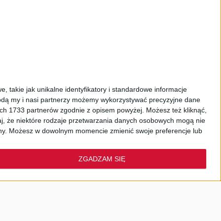
, takie jak unikalne identyfikatory i standardowe informacje
dą my i nasi partnerzy możemy wykorzystywać precyzyjne dane
facebook.com/PolskieRadio24pl
ych 1733 partnerów zgodnie z opisem powyżej. Możesz też kliknąć,
j, że niektóre rodzaje przetwarzania danych osobowych mogą nie
twitter.com/polskieradiopl
ryny. Możesz w dowolnym momencie zmienić swoje preferencje lub
KONTAKT:
Dzieciom
ZGADZAM SIĘ
sluchacze@polskieradio.pl
al. Niepodległości 77/85
00-977 Warszawa