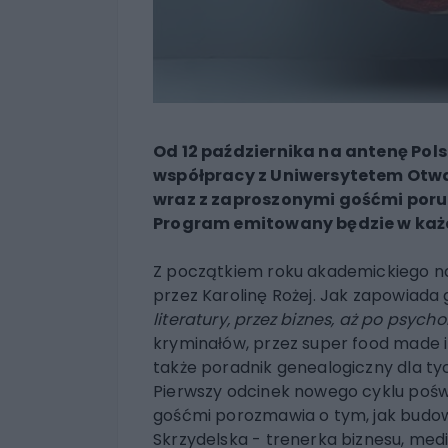
Od 12 października na antenę Pol
współpracy z Uniwersytetem Otwa
wraz z zaproszonymi gośćmi poru
Program emitowany będzie w każdą
Z początkiem roku akademickiego na
przez Karolinę Rożej. Jak zapowiad
literatury, przez biznes, aż po psycho
kryminałów, przez super food made i
także poradnik genealogiczny dla ty
Pierwszy odcinek nowego cyklu pośw
gośćmi porozmawia o tym, jak budow
Skrzydelska - trenerka biznesu, me